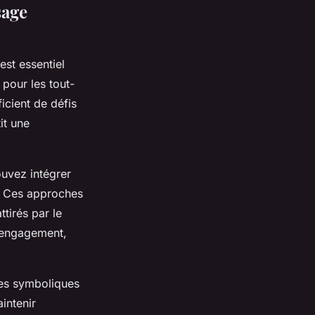
sage
est essentiel
 pour les tout-
ficient de défis
it une
ouvez intégrer
s. Ces approches
tirés par le
d engagement,
ses symboliques
intenir