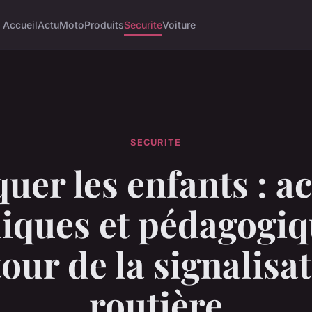
Accueil
Actu
Moto
Produits
Securite
Voiture
SECURITE
uer les enfants : ac
iques et pédagogi
our de la signalisa
routière