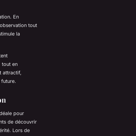
ation. En
 observation tout
stimule la
tent
 tout en
attractif,
 future.
on
idéale pour
nts de découvrir
érité. Lors de