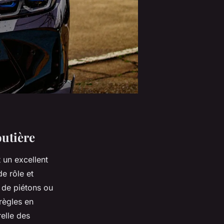
outière
t un excellent
e rôle et
 de piétons ou
 règles en
elle des