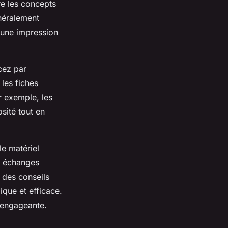
re les concepts
énéralement
t une impression
cez par
 les fiches
r exemple, les
osité tout en
le matériel
s échanges
 des conseils
ique et efficace.
t engageante.