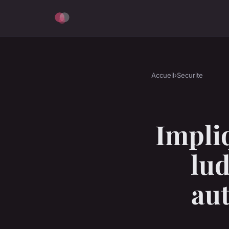
Accueil
›
Securite
Impliq
lud
aut