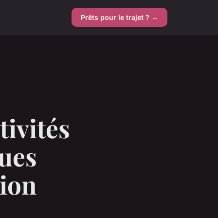
Prêts pour le trajet ? →
tivités
ques
tion