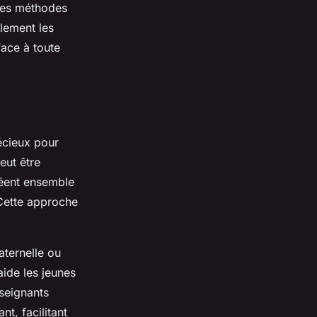
 Ces méthodes
lement les
face à toute
écieux pour
eut être
créent ensemble
 Cette approche
aternelle ou
aide les jeunes
seignants
t, facilitant