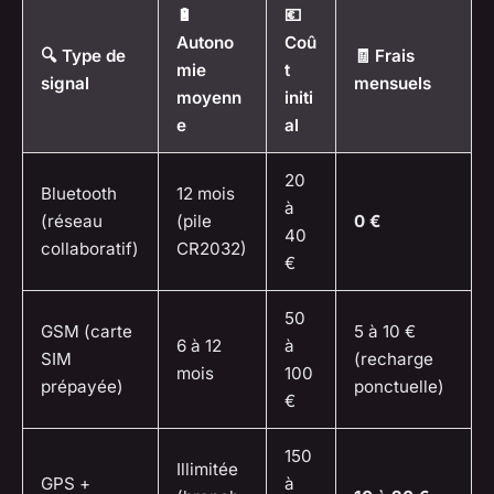
🔋
💶
Autono
Coû
🔍 Type de
🧾 Frais
mie
t
signal
mensuels
moyenn
initi
e
al
20
Bluetooth
12 mois
à
(réseau
(pile
0 €
40
collaboratif)
CR2032)
€
50
GSM (carte
5 à 10 €
6 à 12
à
SIM
(recharge
mois
100
prépayée)
ponctuelle)
€
150
Illimitée
GPS +
à